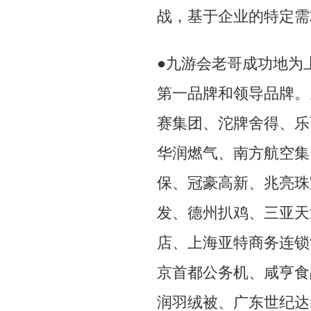
战，基于企业的特定需
●九游会老哥成功地为
第一品牌和领导品牌。
赛集团、沱牌舍得、乐
华润燃气、南方航空集
保、冠豪高新、兆亮珠
发、德州扒鸡、三亚天
店、上海亚特商务连锁
京首都公务机、咸亨食
润羽绒被、广东世纪达