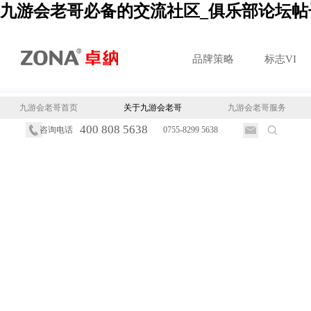
九游会老哥必备的交流社区_俱乐部论坛帖
品牌策略
标志VI
九游会老哥首页
关于九游会老哥
九游会老哥服务
400 808 5638
咨询电话
0755-8299 5638