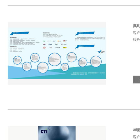
集
客
服
华
客