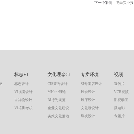
下一个案例：
飞尚实业投
标志VI
文化理念CI
专卖环境
视频
略
标志设计
CIS策划设计
SI专卖店设计
宣传片
VI视觉设计
MI企业理念
展会设计
VCR视频
吉祥物设计
BI行为规范
展厅设计
影视动画
VI培训考核
企业文化建设
文化墙设计
微电影
实效文化落地
导视设计
专题片